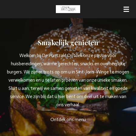
Ga
direct
naar
de
hoofdinhoud
Smakelijk genieten
Welkom bij De Puntzak! Ontdek onze passie voor
huisbereidingen, warme gerechten, snacks en overheerlijke
burgers. Wij zijn er trots op om u in Sint-Joris-Winge te mogen
verwelkomen en u te laten proeven van onze unieke smaken.
Sluit u aan, terwijl we samen genieten van kwaliteit en goede
service. We zijn blij dat u hier bent om deel uit te maken van
ons verhaal.
Ontdek ons menu