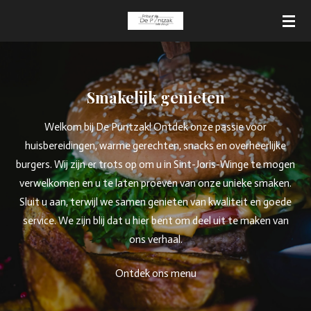
Ga
direct
naar
de
hoofdinhoud
Smakelijk genieten
Welkom bij De Puntzak! Ontdek onze passie voor
huisbereidingen, warme gerechten, snacks en overheerlijke
burgers. Wij zijn er trots op om u in Sint-Joris-Winge te mogen
verwelkomen en u te laten proeven van onze unieke smaken.
Sluit u aan, terwijl we samen genieten van kwaliteit en goede
service. We zijn blij dat u hier bent om deel uit te maken van
ons verhaal.
Ontdek ons menu