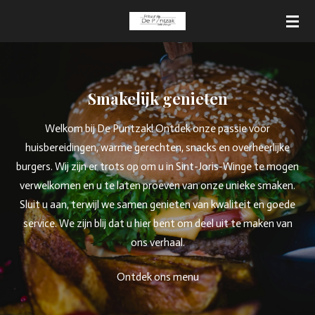
Ga
direct
naar
de
hoofdinhoud
Smakelijk genieten
Welkom bij De Puntzak! Ontdek onze passie voor
huisbereidingen, warme gerechten, snacks en overheerlijke
burgers. Wij zijn er trots op om u in Sint-Joris-Winge te mogen
verwelkomen en u te laten proeven van onze unieke smaken.
Sluit u aan, terwijl we samen genieten van kwaliteit en goede
service. We zijn blij dat u hier bent om deel uit te maken van
ons verhaal.
Ontdek ons menu