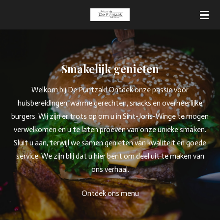
Ga
direct
naar
de
hoofdinhoud
Smakelijk genieten
Welkom bij De Puntzak! Ontdek onze passie voor
huisbereidingen, warme gerechten, snacks en overheerlijke
burgers. Wij zijn er trots op om u in Sint-Joris-Winge te mogen
verwelkomen en u te laten proeven van onze unieke smaken.
Sluit u aan, terwijl we samen genieten van kwaliteit en goede
service. We zijn blij dat u hier bent om deel uit te maken van
ons verhaal.
Ontdek ons menu