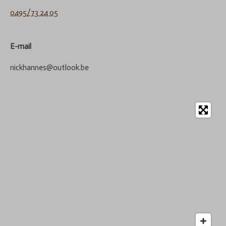
0495/73 24 05
E-mail
nickhannes@outlook.be