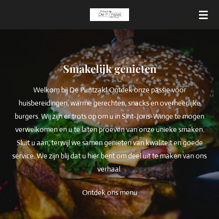
Ga
direct
naar
de
hoofdinhoud
Smakelijk genieten
Welkom bij De Puntzak! Ontdek onze passie voor
huisbereidingen, warme gerechten, snacks en overheerlijke
burgers. Wij zijn er trots op om u in Sint-Joris-Winge te mogen
verwelkomen en u te laten proeven van onze unieke smaken.
Sluit u aan, terwijl we samen genieten van kwaliteit en goede
service. We zijn blij dat u hier bent om deel uit te maken van ons
verhaal.
Ontdek ons menu