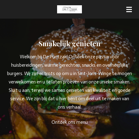
Ga
direct
naar
de
hoofdinhoud
Smakelijk genieten
Welkom bij De Puntzak! Ontdek onze passie voor
huisbereidingen, warme gerechten, snacks en overheerlijke
burgers. Wij zijn er trots op om u in Sint-Joris-Winge te mogen
verwelkomen en u te laten proeven van onze unieke smaken.
Sluit u aan, terwijl we samen genieten van kwaliteit en goede
service. We zijn blij dat u hier bent om deel uit te maken van
ons verhaal.
Ontdek ons menu