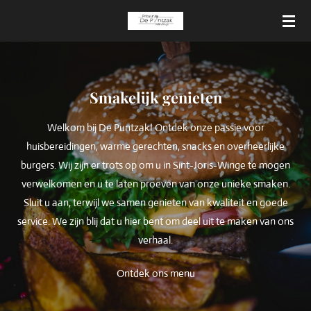
Ga
direct
naar
de
hoofdinhoud
Smakelijk genieten
Welkom bij De Puntzak! Ontdek onze passie voor
huisbereidingen, warme gerechten, snacks en overheerlijke
burgers. Wij zijn er trots op om u in Sint-Joris-Winge te mogen
verwelkomen en u te laten proeven van onze unieke smaken.
Sluit u aan, terwijl we samen genieten van kwaliteit en goede
service. We zijn blij dat u hier bent om deel uit te maken van ons
verhaal.
Ontdek ons menu