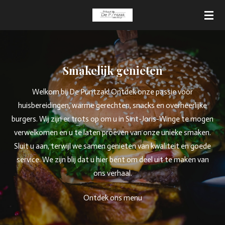
Ga
direct
naar
de
hoofdinhoud
Smakelijk genieten
Welkom bij De Puntzak! Ontdek onze passie voor
huisbereidingen, warme gerechten, snacks en overheerlijke
burgers. Wij zijn er trots op om u in Sint-Joris-Winge te mogen
verwelkomen en u te laten proeven van onze unieke smaken.
Sluit u aan, terwijl we samen genieten van kwaliteit en goede
service. We zijn blij dat u hier bent om deel uit te maken van
ons verhaal.
Ontdek ons menu