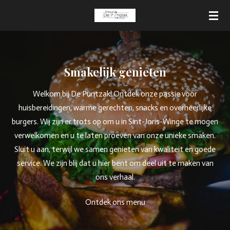
Ga
direct
naar
de
hoofdinhoud
Smakelijk genieten
Welkom bij De Puntzak! Ontdek onze passie voor
huisbereidingen, warme gerechten, snacks en overheerlijke
burgers. Wij zijn er trots op om u in Sint-Joris-Winge te mogen
verwelkomen en u te laten proeven van onze unieke smaken.
Sluit u aan, terwijl we samen genieten van kwaliteit en goede
service. We zijn blij dat u hier bent om deel uit te maken van
ons verhaal.
Ontdek ons menu