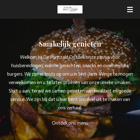
Ga
direct
naar
de
hoofdinhoud
Smakelijk genieten
Welkom bij De Puntzak! Ontdek onze passie voor
huisbereidingen, warme gerechten, snacks en overheerlijke
burgers. Wij zijn er trots op om u in Sint-Joris-Winge te mogen
verwelkomen en u te laten proeven van onze unieke smaken.
Sluit u aan, terwijl we samen genieten van kwaliteit en goede
service. We zijn blij dat u hier bent om deel uit te maken van
ons verhaal.
Ontdek ons menu