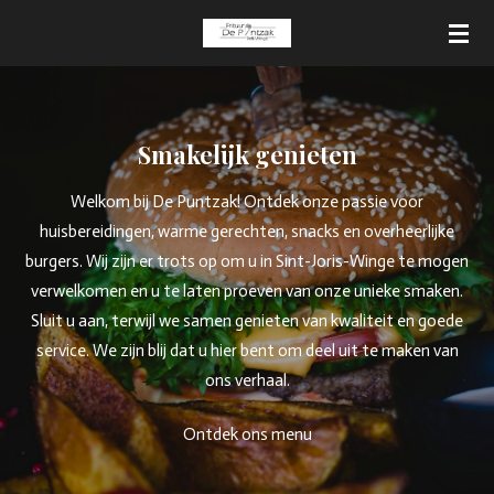
Ga
direct
naar
de
hoofdinhoud
Smakelijk genieten
Welkom bij De Puntzak! Ontdek onze passie voor
huisbereidingen, warme gerechten, snacks en overheerlijke
burgers. Wij zijn er trots op om u in Sint-Joris-Winge te mogen
verwelkomen en u te laten proeven van onze unieke smaken.
Sluit u aan, terwijl we samen genieten van kwaliteit en goede
service. We zijn blij dat u hier bent om deel uit te maken van
ons verhaal.
Ontdek ons menu