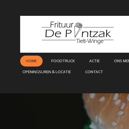
Ga
direct
naar
de
hoofdinhoud
HOME
FOODTRUCK
ACTIE
ONS ME
OPENINGSUREN & LOCATIE
CONTACT