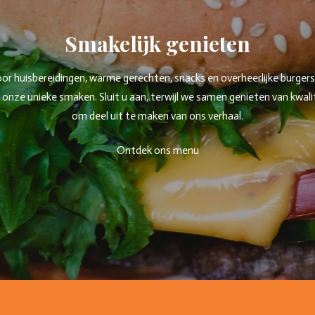
Smakelijk genieten
 huisbereidingen, warme gerechten, snacks en overheerlijke burgers. W
ze unieke smaken. Sluit u aan, terwijl we samen genieten van kwaliteit
om deel uit te maken van ons verhaal.
Ontdek ons menu