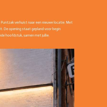
e Puntzak verhuist naar een nieuwe locatie. Met
t. De opening staat gepland voor begin
nde hoofdstuk, samen met jullie.