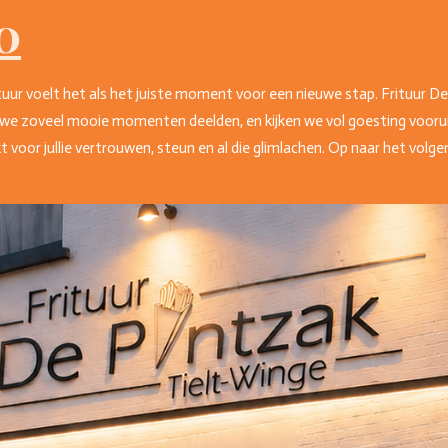
0
tuur voelt het als het juiste moment voor een nieuwe stap. Frituur D
we zoveel mooie momenten deelden, en kijken we vol goesting voorui
voor jullie vertrouwen, steun en al die glimlachen. Op naar het volge