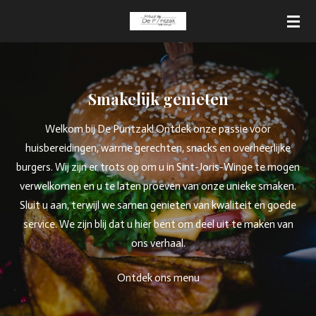
Ga
direct
naar
de
hoofdinhoud
Smakelijk genieten
Welkom bij De Puntzak! Ontdek onze passie voor
huisbereidingen, warme gerechten, snacks en overheerlijke
burgers. Wij zijn er trots op om u in Sint-Joris-Winge te mogen
verwelkomen en u te laten proeven van onze unieke smaken.
Sluit u aan, terwijl we samen genieten van kwaliteit en goede
service. We zijn blij dat u hier bent om deel uit te maken van
ons verhaal.
Ontdek ons menu