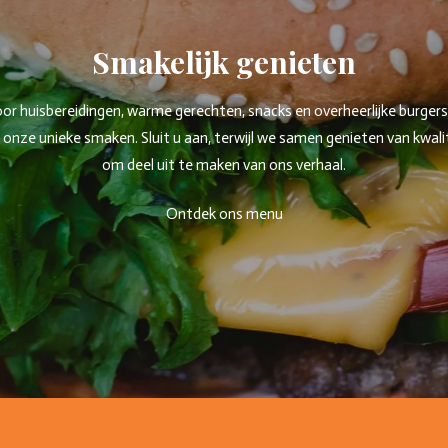
Smakelijk genieten
 huisbereidingen, warme gerechten, snacks en overheerlijke burgers. W
ze unieke smaken. Sluit u aan, terwijl we samen genieten van kwaliteit
om deel uit te maken van ons verhaal.
Ontdek ons menu