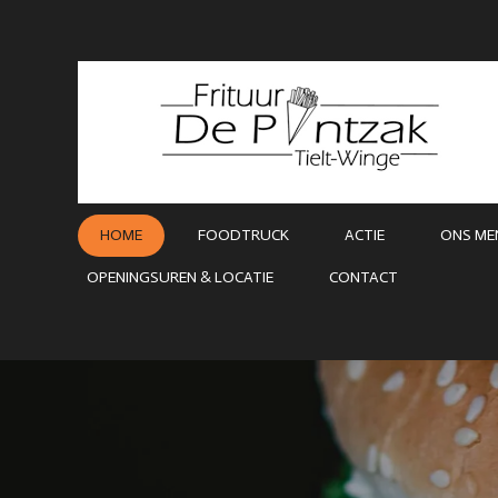
Ga
direct
naar
de
hoofdinhoud
HOME
FOODTRUCK
ACTIE
ONS ME
OPENINGSUREN & LOCATIE
CONTACT