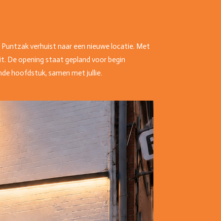
e Puntzak verhuist naar een nieuwe locatie. Met
t. De opening staat gepland voor begin
nde hoofdstuk, samen met jullie.