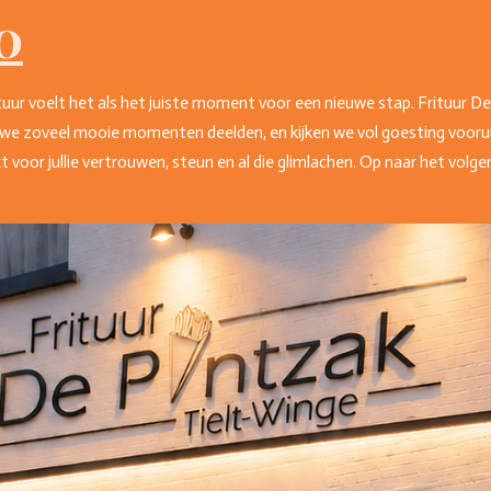
0
tuur voelt het als het juiste moment voor een nieuwe stap. Frituur D
we zoveel mooie momenten deelden, en kijken we vol goesting voorui
voor jullie vertrouwen, steun en al die glimlachen. Op naar het volge