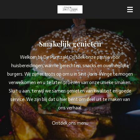
Ga
direct
naar
de
hoofdinhoud
Smakelijk genieten
Welkom bij De Puntzak! Ontdek onze passie voor
huisbereidingen, warme gerechten, snacks en overheerlijke
burgers. Wij zijn er trots op om u in Sint-Joris-Winge te mogen
verwelkomen en u te laten proeven van onze unieke smaken.
Sluit u aan, terwijl we samen genieten van kwaliteit en goede
service. We zijn blij dat u hier bent om deel uit te maken van
ons verhaal.
Ontdek ons menu