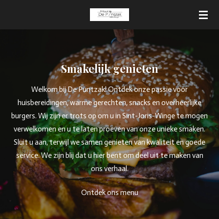
Ga
direct
naar
de
hoofdinhoud
Smakelijk genieten
Welkom bij De Puntzak! Ontdek onze passie voor
huisbereidingen, warme gerechten, snacks en overheerlijke
burgers. Wij zijn er trots op om u in Sint-Joris-Winge te mogen
verwelkomen en u te laten proeven van onze unieke smaken.
Sluit u aan, terwijl we samen genieten van kwaliteit en goede
service. We zijn blij dat u hier bent om deel uit te maken van
ons verhaal.
Ontdek ons menu