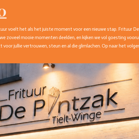
0
tuur voelt het als het juiste moment voor een nieuwe stap. Frituur D
we zoveel mooie momenten deelden, en kijken we vol goesting voorui
voor jullie vertrouwen, steun en al die glimlachen. Op naar het volge