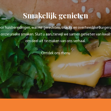
Smakelijk genieten
 huisbereidingen, warme gerechten, snacks en overheerlijke burgers. W
ze unieke smaken. Sluit u aan, terwijl we samen genieten van kwaliteit
om deel uit te maken van ons verhaal.
Ontdek ons menu