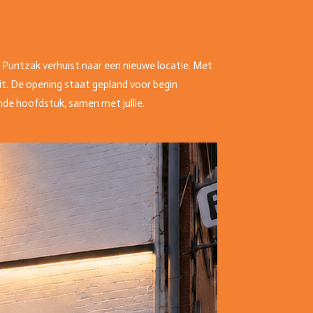
e Puntzak verhuist naar een nieuwe locatie. Met
t. De opening staat gepland voor begin
nde hoofdstuk, samen met jullie.