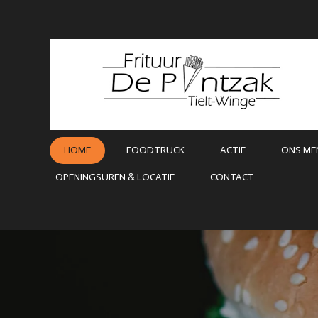
Ga
direct
naar
de
hoofdinhoud
HOME
FOODTRUCK
ACTIE
ONS ME
OPENINGSUREN & LOCATIE
CONTACT