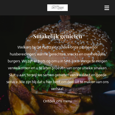
Ga
direct
naar
de
hoofdinhoud
Smakelijk genieten
Welkom bij De Puntzak! Ontdek onze passie voor
huisbereidingen, warme gerechten, snacks en overheerlijke
burgers. Wij zijn er trots op om u in Sint-Joris-Winge te mogen
verwelkomen en u te laten proeven van onze unieke smaken.
Sluit u aan, terwijl we samen genieten van kwaliteit en goede
service. We zijn blij dat u hier bent om deel uit te maken van ons
verhaal.
Ontdek ons menu