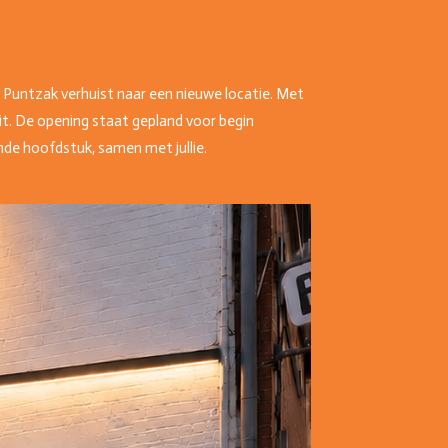
e Puntzak verhuist naar een nieuwe locatie. Met
t. De opening staat gepland voor begin
nde hoofdstuk, samen met jullie.