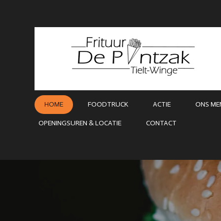
Ga
direct
naar
de
hoofdinhoud
HOME
FOODTRUCK
ACTIE
ONS ME
OPENINGSUREN & LOCATIE
CONTACT