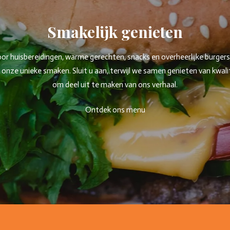
Smakelijk genieten
 huisbereidingen, warme gerechten, snacks en overheerlijke burgers. W
ze unieke smaken. Sluit u aan, terwijl we samen genieten van kwaliteit
om deel uit te maken van ons verhaal.
Ontdek ons menu