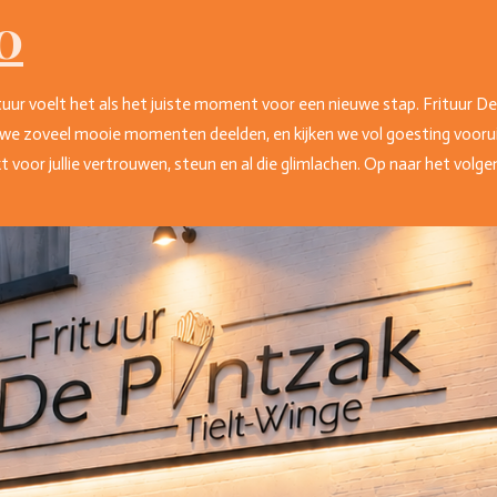
0
tuur voelt het als het juiste moment voor een nieuwe stap. Frituur D
we zoveel mooie momenten deelden, en kijken we vol goesting voorui
voor jullie vertrouwen, steun en al die glimlachen. Op naar het volge