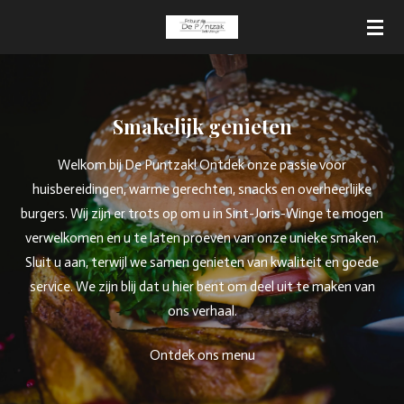
Ga
direct
naar
de
hoofdinhoud
Smakelijk genieten
Welkom bij De Puntzak! Ontdek onze passie voor
huisbereidingen, warme gerechten, snacks en overheerlijke
burgers. Wij zijn er trots op om u in Sint-Joris-Winge te mogen
verwelkomen en u te laten proeven van onze unieke smaken.
Sluit u aan, terwijl we samen genieten van kwaliteit en goede
service. We zijn blij dat u hier bent om deel uit te maken van
ons verhaal.
Ontdek ons menu