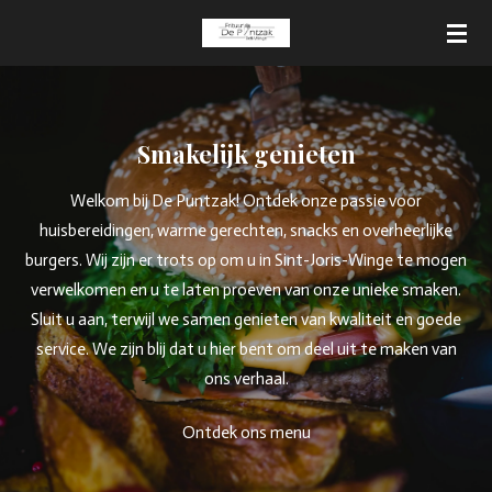
Ga
direct
naar
de
hoofdinhoud
Smakelijk genieten
Welkom bij De Puntzak! Ontdek onze passie voor
huisbereidingen, warme gerechten, snacks en overheerlijke
burgers. Wij zijn er trots op om u in Sint-Joris-Winge te mogen
verwelkomen en u te laten proeven van onze unieke smaken.
Sluit u aan, terwijl we samen genieten van kwaliteit en goede
service. We zijn blij dat u hier bent om deel uit te maken van
ons verhaal.
Ontdek ons menu