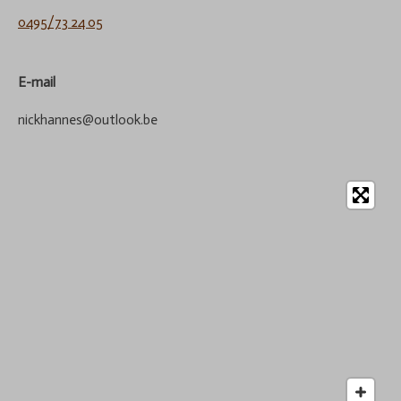
0495/73 24 05
E-mail
nickhannes@outlook.be