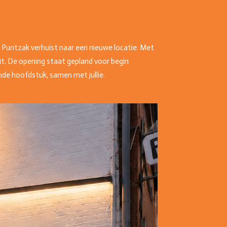
e Puntzak verhuist naar een nieuwe locatie. Met
t. De opening staat gepland voor begin
nde hoofdstuk, samen met jullie.