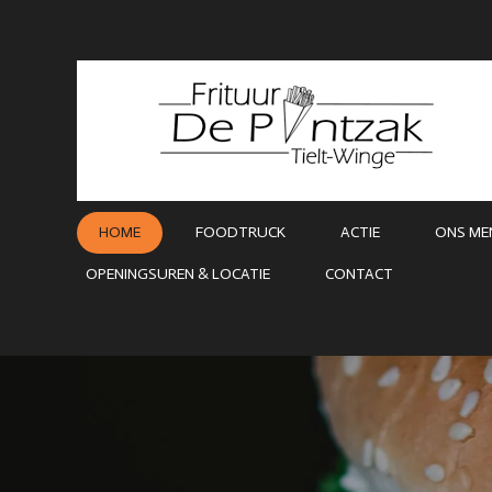
Ga
direct
naar
de
hoofdinhoud
HOME
FOODTRUCK
ACTIE
ONS ME
OPENINGSUREN & LOCATIE
CONTACT