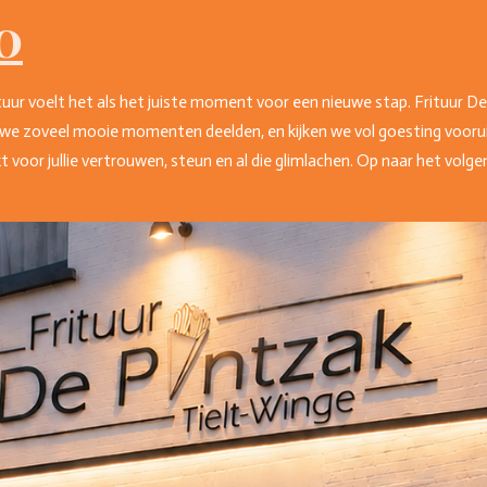
0
tuur voelt het als het juiste moment voor een nieuwe stap. Frituur D
we zoveel mooie momenten deelden, en kijken we vol goesting voorui
voor jullie vertrouwen, steun en al die glimlachen. Op naar het volge