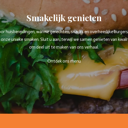
Smakelijk genieten
 huisbereidingen, warme gerechten, snacks en overheerlijke burgers. W
ze unieke smaken. Sluit u aan, terwijl we samen genieten van kwaliteit
om deel uit te maken van ons verhaal.
Ontdek ons menu