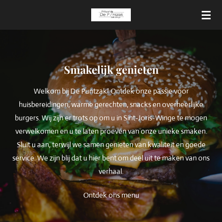
Ga
direct
naar
de
hoofdinhoud
Smakelijk genieten
Welkom bij De Puntzak! Ontdek onze passie voor
huisbereidingen, warme gerechten, snacks en overheerlijke
burgers. Wij zijn er trots op om u in Sint-Joris-Winge te mogen
verwelkomen en u te laten proeven van onze unieke smaken.
Sluit u aan, terwijl we samen genieten van kwaliteit en goede
service. We zijn blij dat u hier bent om deel uit te maken van ons
verhaal.
Ontdek ons menu