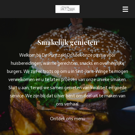
Ga
direct
naar
de
hoofdinhoud
Smakelijk genieten
Welkom bij De Puntzak! Ontdek onze passie voor
huisbereidingen, warme gerechten, snacks en overheerlijke
burgers. Wij zijn er trots op om u in Sint-Joris-Winge te mogen
verwelkomen en u te laten proeven van onze unieke smaken.
Sluit u aan, terwijl we samen genieten van kwaliteit en goede
service. We zijn blij dat u hier bent om deel uit te maken van
ons verhaal.
Ontdek ons menu