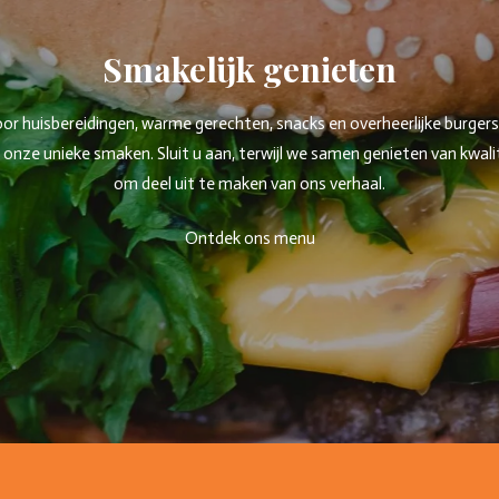
Smakelijk genieten
 huisbereidingen, warme gerechten, snacks en overheerlijke burgers. W
ze unieke smaken. Sluit u aan, terwijl we samen genieten van kwaliteit
om deel uit te maken van ons verhaal.
Ontdek ons menu