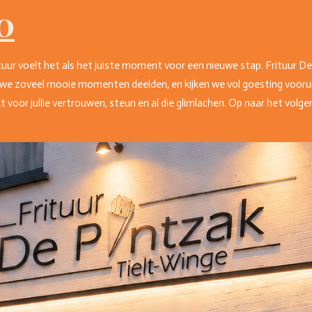
0
tuur voelt het als het juiste moment voor een nieuwe stap. Frituur D
we zoveel mooie momenten deelden, en kijken we vol goesting voorui
voor jullie vertrouwen, steun en al die glimlachen. Op naar het volge