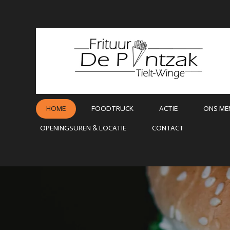
Ga
direct
naar
de
hoofdinhoud
HOME
FOODTRUCK
ACTIE
ONS ME
OPENINGSUREN & LOCATIE
CONTACT