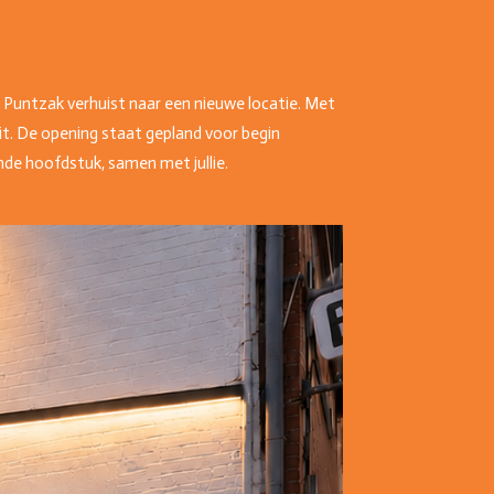
e Puntzak verhuist naar een nieuwe locatie. Met
t. De opening staat gepland voor begin
nde hoofdstuk, samen met jullie.