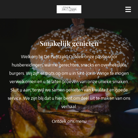
Ga
direct
naar
de
hoofdinhoud
Smakelijk genieten
Welkom bij De Puntzak! Ontdek onze passie voor
huisbereidingen, warme gerechten, snacks en overheerlijke
burgers. Wij zijn er trots op om u in Sint-Joris-Winge te mogen
verwelkomen en u te laten proeven van onze unieke smaken.
Sluit u aan, terwijl we samen genieten van kwaliteit en goede
service. We zijn blij dat u hier bent om deel uit te maken van ons
verhaal.
Ontdek ons menu