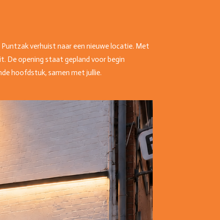
e Puntzak verhuist naar een nieuwe locatie. Met
t. De opening staat gepland voor begin
nde hoofdstuk, samen met jullie.