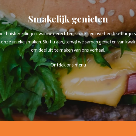
Smakelijk genieten
 huisbereidingen, warme gerechten, snacks en overheerlijke burgers. W
ze unieke smaken. Sluit u aan, terwijl we samen genieten van kwaliteit
om deel uit te maken van ons verhaal.
Ontdek ons menu