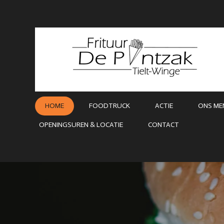
Ga
direct
naar
de
hoofdinhoud
HOME
FOODTRUCK
ACTIE
ONS ME
OPENINGSUREN & LOCATIE
CONTACT