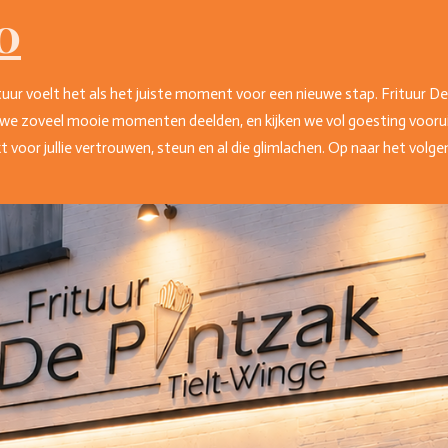
0
tuur voelt het als het juiste moment voor een nieuwe stap. Frituur D
we zoveel mooie momenten deelden, en kijken we vol goesting voorui
voor jullie vertrouwen, steun en al die glimlachen. Op naar het volge