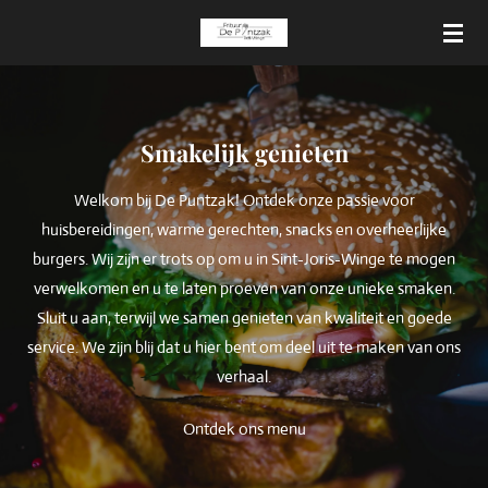
Ga
direct
naar
de
hoofdinhoud
Smakelijk genieten
Welkom bij De Puntzak! Ontdek onze passie voor
huisbereidingen, warme gerechten, snacks en overheerlijke
burgers. Wij zijn er trots op om u in Sint-Joris-Winge te mogen
verwelkomen en u te laten proeven van onze unieke smaken.
Sluit u aan, terwijl we samen genieten van kwaliteit en goede
service. We zijn blij dat u hier bent om deel uit te maken van ons
verhaal.
Ontdek ons menu