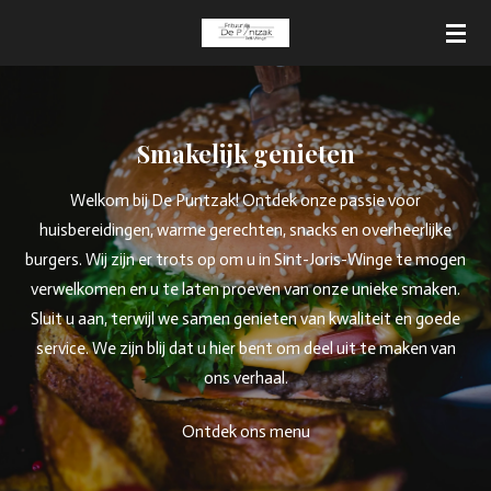
Ga
direct
naar
de
hoofdinhoud
Smakelijk genieten
Welkom bij De Puntzak! Ontdek onze passie voor
huisbereidingen, warme gerechten, snacks en overheerlijke
burgers. Wij zijn er trots op om u in Sint-Joris-Winge te mogen
verwelkomen en u te laten proeven van onze unieke smaken.
Sluit u aan, terwijl we samen genieten van kwaliteit en goede
service. We zijn blij dat u hier bent om deel uit te maken van
ons verhaal.
Ontdek ons menu