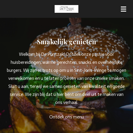
Ga
direct
naar
de
hoofdinhoud
Smakelijk genieten
Welkom bij De Puntzak! Ontdek onze passie voor
huisbereidingen, warme gerechten, snacks en overheerlijke
burgers. Wij zijn er trots op om u in Sint-Joris-Winge te mogen
verwelkomen en u te laten proeven van onze unieke smaken.
Sluit u aan, terwijl we samen genieten van kwaliteit en goede
service. We zijn blij dat u hier bent om deel uit te maken van
ons verhaal.
Ontdek ons menu