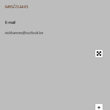
0495/73 24 05
E-mail
nickhannes@outlook.be