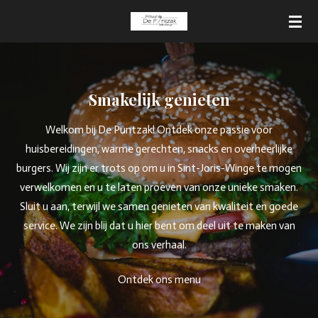
Ga
direct
naar
de
hoofdinhoud
Smakelijk genieten
Welkom bij De Puntzak! Ontdek onze passie voor
huisbereidingen, warme gerechten, snacks en overheerlijke
burgers. Wij zijn er trots op om u in Sint-Joris-Winge te mogen
verwelkomen en u te laten proeven van onze unieke smaken.
Sluit u aan, terwijl we samen genieten van kwaliteit en goede
service. We zijn blij dat u hier bent om deel uit te maken van
ons verhaal.
Ontdek ons menu