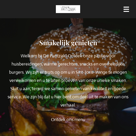
Ga
direct
naar
de
hoofdinhoud
Smakelijk genieten
Welkom bij De Puntzak! Ontdek onze passie voor
huisbereidingen, warme gerechten, snacks en overheerlijke
burgers. Wij zijn er trots op om u in Sint-Joris-Winge te mogen
verwelkomen en u te laten proeven van onze unieke smaken.
Sluit u aan, terwijl we samen genieten van kwaliteit en goede
service. We zijn blij dat u hier bent om deel uit te maken van ons
verhaal.
Ontdek ons menu