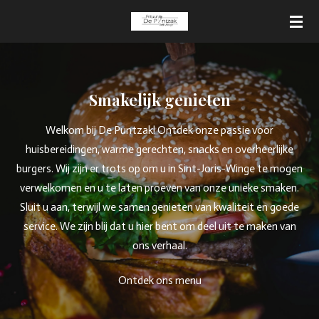
Ga
direct
naar
de
hoofdinhoud
Smakelijk genieten
Welkom bij De Puntzak! Ontdek onze passie voor
huisbereidingen, warme gerechten, snacks en overheerlijke
burgers. Wij zijn er trots op om u in Sint-Joris-Winge te mogen
verwelkomen en u te laten proeven van onze unieke smaken.
Sluit u aan, terwijl we samen genieten van kwaliteit en goede
service. We zijn blij dat u hier bent om deel uit te maken van
ons verhaal.
Ontdek ons menu