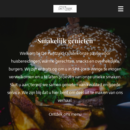
Ga
direct
naar
de
hoofdinhoud
Smakelijk genieten
Welkom bij De Puntzak! Ontdek onze passie voor
huisbereidingen, warme gerechten, snacks en overheerlijke
burgers. Wij zijn er trots op om u in Sint-Joris-Winge te mogen
verwelkomen en u te laten proeven van onze unieke smaken.
Sluit u aan, terwijl we samen genieten van kwaliteit en goede
service. We zijn blij dat u hier bent om deel uit te maken van ons
verhaal.
Ontdek ons menu