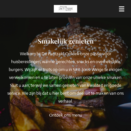
Ga
direct
naar
de
hoofdinhoud
Smakelijk genieten
Welkom bij De Puntzak! Ontdek onze passie voor
huisbereidingen, warme gerechten, snacks en overheerlijke
burgers. Wij zijn er trots op om u in Sint-Joris-Winge te mogen
verwelkomen en u te laten proeven van onze unieke smaken.
Sluit u aan, terwijl we samen genieten van kwaliteit en goede
service. We zijn blij dat u hier bent om deel uit te maken van ons
verhaal.
Ontdek ons menu