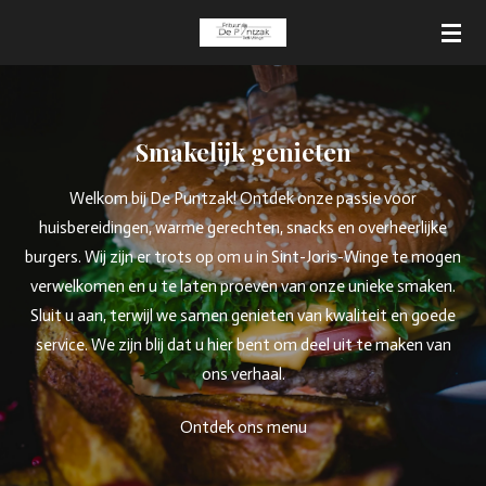
Ga
direct
naar
de
hoofdinhoud
Smakelijk genieten
Welkom bij De Puntzak! Ontdek onze passie voor
huisbereidingen, warme gerechten, snacks en overheerlijke
burgers. Wij zijn er trots op om u in Sint-Joris-Winge te mogen
verwelkomen en u te laten proeven van onze unieke smaken.
Sluit u aan, terwijl we samen genieten van kwaliteit en goede
service. We zijn blij dat u hier bent om deel uit te maken van
ons verhaal.
Ontdek ons menu