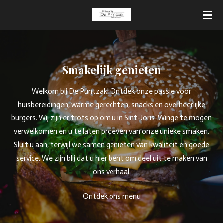
Ga
direct
naar
de
hoofdinhoud
Smakelijk genieten
Welkom bij De Puntzak! Ontdek onze passie voor
huisbereidingen, warme gerechten, snacks en overheerlijke
burgers. Wij zijn er trots op om u in Sint-Joris-Winge te mogen
verwelkomen en u te laten proeven van onze unieke smaken.
Sluit u aan, terwijl we samen genieten van kwaliteit en goede
service. We zijn blij dat u hier bent om deel uit te maken van
ons verhaal.
Ontdek ons menu